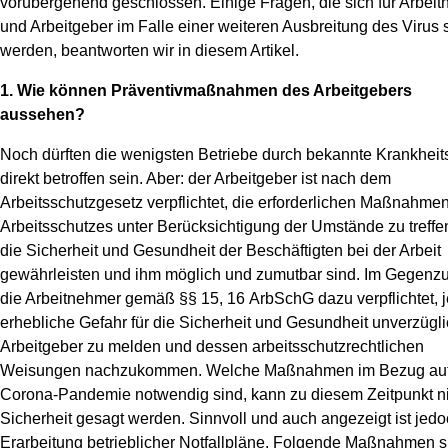
vorübergehend geschlossen. Einige Fragen, die sich für Arbei
und Arbeitgeber im Falle einer weiteren Ausbreitung des Virus s
News
werden, beantworten wir in diesem Artikel.
1. Wie können Präventivmaßnahmen des Arbeitgebers
aussehen?
Noch dürften die wenigsten Betriebe durch bekannte Krankheits
direkt betroffen sein. Aber: der Arbeitgeber ist nach dem
Arbeitsschutzgesetz verpflichtet, die erforderlichen Maßnahme
Arbeitsschutzes unter Berücksichtigung der Umstände zu treffen
die Sicherheit und Gesundheit der Beschäftigten bei der Arbeit
gewährleisten und ihm möglich und zumutbar sind. Im Gegenzu
die Arbeitnehmer gemäß §§ 15, 16 ArbSchG dazu verpflichtet, 
erhebliche Gefahr für die Sicherheit und Gesundheit unverzügl
Arbeitgeber zu melden und dessen arbeitsschutzrechtlichen
Weisungen nachzukommen. Welche Maßnahmen im Bezug auf
Corona-Pandemie notwendig sind, kann zu diesem Zeitpunkt ni
Sicherheit gesagt werden. Sinnvoll und auch angezeigt ist jedo
Erarbeitung betrieblicher Notfallpläne. Folgende Maßnahmen s