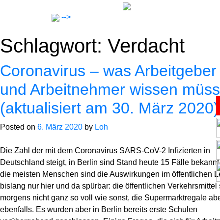
Skip
to
-->
content
Schlagwort:
Verdacht
Coronavirus – was Arbeitgeber
und Arbeitnehmer wissen müs
(aktualisiert am 30. März 2020)
Anwälte
Posted on
6. März 2020
by
Loh
Notar
Die Zahl der mit dem Coronavirus SARS-CoV-2 Infizierten in
Deutschland steigt, in Berlin sind Stand heute 15 Fälle bekannt
Expertise
die meisten Menschen sind die Auswirkungen im öffentlichen 
bislang nur hier und da spürbar: die öffentlichen Verkehrsmittel
morgens nicht ganz so voll wie sonst, die Supermarktregale a
Karriere
ebenfalls. Es wurden aber in Berlin bereits erste Schulen