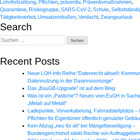
Lohnfortzahlung
,
Pflichten
,
präventiv
,
Präventivmaßnahmen
,
Quarantäne
,
Risikogruppe
,
SARS-CoV-2
,
Schule
,
Selbstständi
Tätigkeitsverbot
,
Umsatzeinbußen
,
Verdacht
,
Zwangsurlaub
Search
Suchen
nach:
Recent Posts
Neue LOH-Info Reihe:“Datenrecht aktuell: Kommu
Datennutzung in der Daseinsvorsorge“
Das „BauGB-Upgrade“ ist auf dem Weg
Was ist ein „Pastiche“? Neues vom EuGH in Sach
„Metall auf Metall“
Ladepunkte, Vorverkabelung, Fahrradstellplätze –
Pflichten für Eigentümer öffentlich genutzter Gebä
Kein Abzug „neu für alt“ bei Mängelbeseitigung –
Bundesgerichtshof stärkt Rechte von Auftraggeber