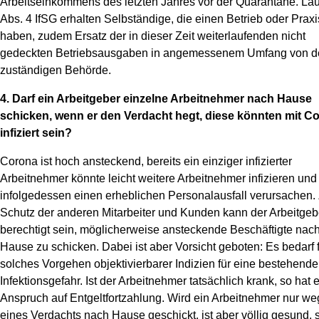
Arbeitseinkommens des letzten Jahres vor der Quarantäne. Lau
Abs. 4 IfSG erhalten Selbständige, die einen Betrieb oder Praxi
haben, zudem Ersatz der in dieser Zeit weiterlaufenden nicht
gedeckten Betriebsausgaben in angemessenem Umfang von d
zuständigen Behörde.
4. Darf ein Arbeitgeber einzelne Arbeitnehmer nach Hause
schicken, wenn er den Verdacht hegt, diese könnten mit C
infiziert sein?
Corona ist hoch ansteckend, bereits ein einziger infizierter
Arbeitnehmer könnte leicht weitere Arbeitnehmer infizieren und
infolgedessen einen erheblichen Personalausfall verursachen
Schutz der anderen Mitarbeiter und Kunden kann der Arbeitgeb
berechtigt sein, möglicherweise ansteckende Beschäftigte nac
Hause zu schicken. Dabei ist aber Vorsicht geboten: Es bedarf f
solches Vorgehen objektivierbarer Indizien für eine bestehende
Infektionsgefahr. Ist der Arbeitnehmer tatsächlich krank, so hat 
Anspruch auf Entgeltfortzahlung. Wird ein Arbeitnehmer nur w
eines Verdachts nach Hause geschickt, ist aber völlig gesund, 