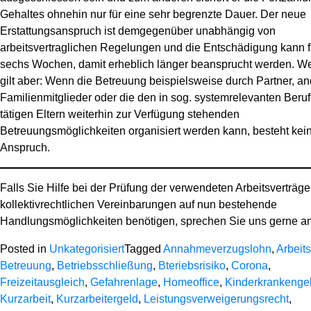
Gehaltes ohnehin nur für eine sehr begrenzte Dauer. Der neue
Erstattungsanspruch ist demgegenüber unabhängig von
arbeitsvertraglichen Regelungen und die Entschädigung kann f
sechs Wochen, damit erheblich länger beansprucht werden. We
gilt aber: Wenn die Betreuung beispielsweise durch Partner, a
Familienmitglieder oder die den in sog. systemrelevanten Beru
tätigen Eltern weiterhin zur Verfügung stehenden
Betreuungsmöglichkeiten organisiert werden kann, besteht kei
Anspruch.
Falls Sie Hilfe bei der Prüfung der verwendeten Arbeitsverträge
kollektivrechtlichen Vereinbarungen auf nun bestehende
Handlungsmöglichkeiten benötigen, sprechen Sie uns gerne an
Posted in
Unkategorisiert
Tagged
Annahmeverzugslohn
,
Arbeits
Betreuung
,
Betriebsschließung
,
Bteriebsrisiko
,
Corona
,
Freizeitausgleich
,
Gefahrenlage
,
Homeoffice
,
Kinderkrankenge
Kurzarbeit
,
Kurzarbeitergeld
,
Leistungsverweigerungsrecht
,