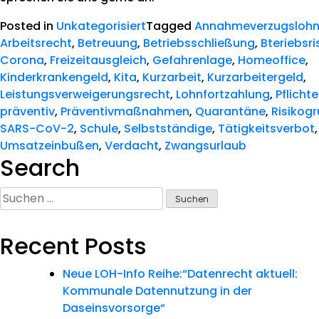
Posted in
Unkategorisiert
Tagged
Annahmeverzugsloh
Arbeitsrecht
,
Betreuung
,
Betriebsschließung
,
Bteriebsri
Corona
,
Freizeitausgleich
,
Gefahrenlage
,
Homeoffice
,
Kinderkrankengeld
,
Kita
,
Kurzarbeit
,
Kurzarbeitergeld
,
Leistungsverweigerungsrecht
,
Lohnfortzahlung
,
Pflicht
präventiv
,
Präventivmaßnahmen
,
Quarantäne
,
Risikog
SARS-CoV-2
,
Schule
,
Selbstständige
,
Tätigkeitsverbot
,
Umsatzeinbußen
,
Verdacht
,
Zwangsurlaub
Search
Suchen
nach:
Recent Posts
Neue LOH-Info Reihe:“Datenrecht aktuell:
Kommunale Datennutzung in der
Daseinsvorsorge“