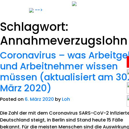
Skip
to
-->
content
Schlagwort:
Annahmeverzugslohn
Coronavirus – was Arbeitge
und Arbeitnehmer wissen
Anwälte
müssen (aktualisiert am 30
Notar
März 2020)
Posted on
6. März 2020
by
Loh
Expertise
Die Zahl der mit dem Coronavirus SARS-CoV-2 Infizierte
Karriere
Deutschland steigt, in Berlin sind Stand heute 15 Fälle
bekannt. Für die meisten Menschen sind die Auswirkun