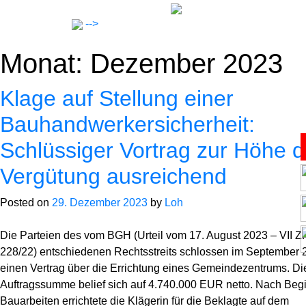
Skip
to
-->
content
Monat:
Dezember 2023
Klage auf Stellung einer
Bauhandwerkersicherheit:
Schlüssiger Vortrag zur Höhe d
Anwälte
Vergütung ausreichend
Notar
Posted on
29. Dezember 2023
by
Loh
Die Parteien des vom BGH (Urteil vom 17. August 2023 – VII Z
Expertise
228/22) entschiedenen Rechtsstreits schlossen im September 
einen Vertrag über die Errichtung eines Gemeindezentrums. Di
Karriere
Auftragssumme belief sich auf 4.740.000 EUR netto. Nach Beg
Bauarbeiten errichtete die Klägerin für die Beklagte auf dem