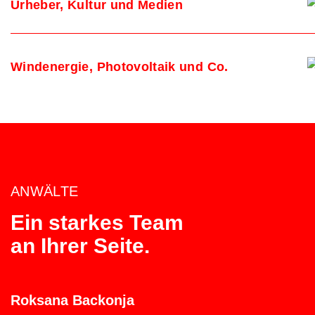
Urheber, Kultur und Medien
Windenergie, Photovoltaik und Co.
ANWÄLTE
Ein starkes Team
an Ihrer Seite.
Roksana Backonja