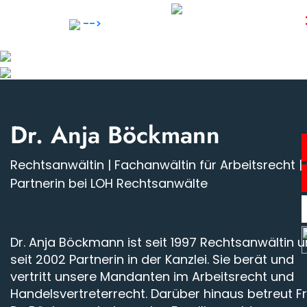
Skip
Die Liebe zur bildenden Kunst schärft ihren Blic
to
-->
fürs Detail.
content
Dr. Anja Böckmann
Anwälte
Rechtsanwältin | Fachanwältin für Arbeitsrecht |
Partnerin bei LOH Rechtsanwälte
Notar
Expertise
Dr. Anja Böckmann ist seit 1997 Rechtsanwältin 
seit 2002 Partnerin in der Kanzlei. Sie berät und
vertritt unsere Mandanten im Arbeitsrecht und
Karriere
Handelsvertreterrecht. Darüber hinaus betreut F