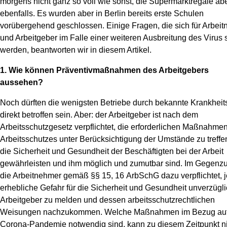
morgens nicht ganz so voll wie sonst, die Supermarktregale a
ebenfalls. Es wurden aber in Berlin bereits erste Schulen
News
vorübergehend geschlossen. Einige Fragen, die sich für Arbei
und Arbeitgeber im Falle einer weiteren Ausbreitung des Virus s
werden, beantworten wir in diesem Artikel.
1. Wie können Präventivmaßnahmen des Arbeitgebers
aussehen?
Noch dürften die wenigsten Betriebe durch bekannte Krankheits
direkt betroffen sein. Aber: der Arbeitgeber ist nach dem
Arbeitsschutzgesetz verpflichtet, die erforderlichen Maßnahme
Arbeitsschutzes unter Berücksichtigung der Umstände zu treffen
die Sicherheit und Gesundheit der Beschäftigten bei der Arbeit
gewährleisten und ihm möglich und zumutbar sind. Im Gegenzu
die Arbeitnehmer gemäß §§ 15, 16 ArbSchG dazu verpflichtet, 
erhebliche Gefahr für die Sicherheit und Gesundheit unverzügl
Arbeitgeber zu melden und dessen arbeitsschutzrechtlichen
Weisungen nachzukommen. Welche Maßnahmen im Bezug auf
Corona-Pandemie notwendig sind, kann zu diesem Zeitpunkt ni