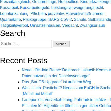
Freizeitausgleich
,
Gefahrenlage
,
Homeoffice
,
Kinderkrankenge
Kurzarbeit
,
Kurzarbeitergeld
,
Leistungsverweigerungsrecht
,
Lohnfortzahlung
,
Pflichten
,
präventiv
,
Präventivmaßnahmen
,
Quarantäne
,
Risikogruppe
,
SARS-CoV-2
,
Schule
,
Selbstständi
Tätigkeitsverbot
,
Umsatzeinbußen
,
Verdacht
,
Zwangsurlaub
Search
Suchen
nach:
Recent Posts
Neue LOH-Info Reihe:“Datenrecht aktuell: Kommu
Datennutzung in der Daseinsvorsorge“
Das „BauGB-Upgrade“ ist auf dem Weg
Was ist ein „Pastiche“? Neues vom EuGH in Sach
„Metall auf Metall“
Ladepunkte, Vorverkabelung, Fahrradstellplätze –
Pflichten für Eigentümer öffentlich genutzter Gebä