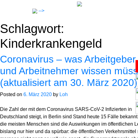
Skip
to
-->
content
Schlagwort:
Kinderkrankengeld
Coronavirus – was Arbeitgeber
und Arbeitnehmer wissen müs
Anwälte
(aktualisiert am 30. März 2020)
Notar
Posted on
6. März 2020
by
Loh
Expertise
Die Zahl der mit dem Coronavirus SARS-CoV-2 Infizierten in
Deutschland steigt, in Berlin sind Stand heute 15 Fälle bekannt
die meisten Menschen sind die Auswirkungen im öffentlichen 
Karriere
bislang nur hier und da spürbar: die öffentlichen Verkehrsmittel