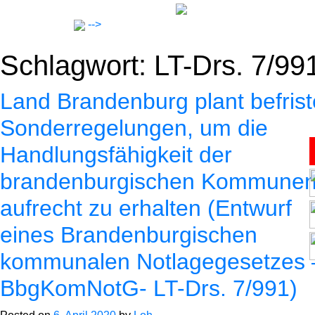
Skip
to
-->
content
Schlagwort:
LT-Drs. 7/99
Land Brandenburg plant befrist
Sonderregelungen, um die
Handlungsfähigkeit der
Anwälte
brandenburgischen Kommune
Notar
aufrecht zu erhalten (Entwurf
eines Brandenburgischen
Expertise
kommunalen Notlagegesetzes 
BbgKomNotG- LT-Drs. 7/991)
Karriere