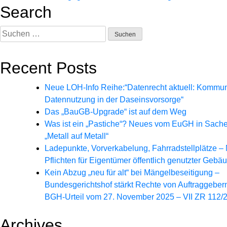
Search
Suchen
nach:
Recent Posts
Neue LOH-Info Reihe:“Datenrecht aktuell: Kommu
Datennutzung in der Daseinsvorsorge“
Das „BauGB-Upgrade“ ist auf dem Weg
Was ist ein „Pastiche“? Neues vom EuGH in Sach
„Metall auf Metall“
Ladepunkte, Vorverkabelung, Fahrradstellplätze –
Pflichten für Eigentümer öffentlich genutzter Gebä
Kein Abzug „neu für alt“ bei Mängelbeseitigung –
Bundesgerichtshof stärkt Rechte von Auftraggeber
BGH-Urteil vom 27. November 2025 – VII ZR 112/
Archives