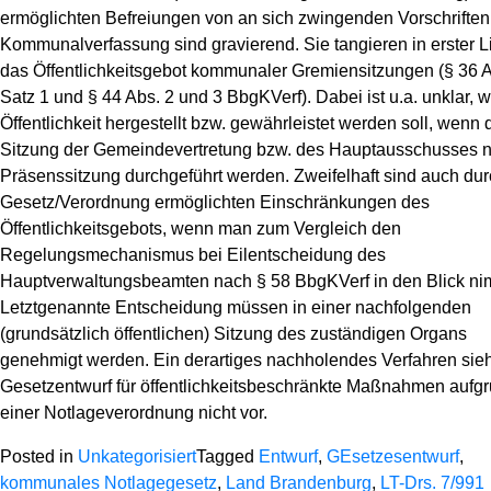
ermöglichten Befreiungen von an sich zwingenden Vorschriften
Kommunalverfassung sind gravierend. Sie tangieren in erster L
das Öffentlichkeitsgebot kommunaler Gremiensitzungen (§ 36 A
Satz 1 und § 44 Abs. 2 und 3 BbgKVerf). Dabei ist u.a. unklar, w
Öffentlichkeit hergestellt bzw. gewährleistet werden soll, wenn 
Sitzung der Gemeindevertretung bzw. des Hauptausschusses ni
Präsenssitzung durchgeführt werden. Zweifelhaft sind auch du
Gesetz/Verordnung ermöglichten Einschränkungen des
Öffentlichkeitsgebots, wenn man zum Vergleich den
Regelungsmechanismus bei Eilentscheidung des
Hauptverwaltungsbeamten nach § 58 BbgKVerf in den Blick ni
Letztgenannte Entscheidung müssen in einer nachfolgenden
(grundsätzlich öffentlichen) Sitzung des zuständigen Organs
genehmigt werden. Ein derartiges nachholendes Verfahren sieh
Gesetzentwurf für öffentlichkeitsbeschränkte Maßnahmen aufg
einer Notlageverordnung nicht vor.
Posted in
Unkategorisiert
Tagged
Entwurf
,
GEsetzesentwurf
,
kommunales Notlagegesetz
,
Land Brandenburg
,
LT-Drs. 7/991