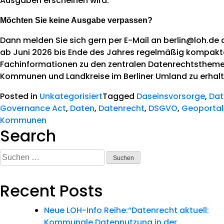
Ausgaben erscheinen wird.
Möchten Sie keine Ausgabe verpassen?
Dann melden Sie sich gern per E-Mail an berlin@loh.de 
ab Juni 2026 bis Ende des Jahres regelmäßig kompakt
Fachinformationen zu den zentralen Datenrechtstheme
Kommunen und Landkreise im Berliner Umland zu erhalt
Posted in
Unkategorisiert
Tagged
Daseinsvorsorge
,
Dat
Governance Act
,
Daten
,
Datenrecht
,
DSGVO
,
Geoportal
Kommunen
Search
Suchen
nach:
Recent Posts
Neue LOH-Info Reihe:“Datenrecht aktuell:
Kommunale Datennutzung in der