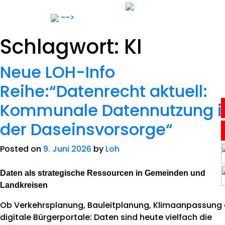
Skip
to
-->
content
Schlagwort:
KI
Neue LOH-Info
Reihe:“Datenrecht aktuell:
Kommunale Datennutzung i
Anwälte
der Daseinsvorsorge“
Notar
Posted on
9. Juni 2026
by
Loh
Daten als strategische Ressourcen in Gemeinden und
Expertise
Landkreisen
Ob Verkehrsplanung, Bauleitplanung, Klimaanpassung
Karriere
digitale Bürgerportale: Daten sind heute vielfach die