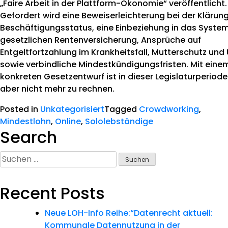
„Faire Arbeit in der Plattform-Ökonomie“ veröffentlicht.
Gefordert wird eine Beweiserleichterung bei der Klärun
Beschäftigungsstatus, eine Einbeziehung in das Syste
gesetzlichen Rentenversicherung, Ansprüche auf
Entgeltfortzahlung im Krankheitsfall, Mutterschutz und
sowie verbindliche Mindestkündigungsfristen. Mit eine
konkreten Gesetzentwurf ist in dieser Legislaturperiod
aber nicht mehr zu rechnen.
Posted in
Unkategorisiert
Tagged
Crowdworking
,
Mindestlohn
,
Online
,
Sololebständige
Search
Suchen
nach:
Recent Posts
Neue LOH-Info Reihe:“Datenrecht aktuell:
Kommunale Datennutzung in der