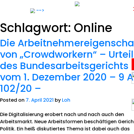
Skip
to
-->
content
Schlagwort:
Online
Die Arbeitnehmereigenscha
von „Crowdworkern“ – Urteil
des Bundesarbeitsgerichts
Anwälte
vom 1. Dezember 2020 – 9 
102/20 –
Notar
Posted on
7. April 2021
by
Loh
Expertise
Die Digitalisierung erobert nach und nach auch den
Arbeitsmarkt. Neue Arbeitsformen beschäftigen Gerich
Karriere
Politik. Ein heiß diskutiertes Thema ist dabei auch das