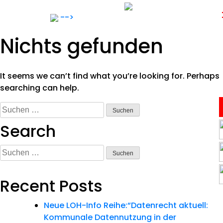
Skip
to
-->
content
Nichts gefunden
It seems we can’t find what you’re looking for. Perhaps
searching can help.
Suchen
Anwälte
nach:
Search
Notar
Suchen
nach:
Expertise
Recent Posts
Neue LOH-Info Reihe:“Datenrecht aktuell:
Karriere
Kommunale Datennutzung in der