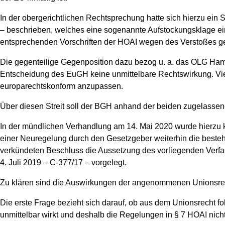
In der obergerichtlichen Rechtsprechung hatte sich hierzu ein 
– beschrieben, welches eine sogenannte Aufstockungsklage ein
entsprechenden Vorschriften der HOAI wegen des Verstoßes g
Die gegenteilige Gegenposition dazu bezog u. a. das OLG Hamm
Entscheidung des EuGH keine unmittelbare Rechtswirkung. V
europarechtskonform anzupassen.
Über diesen Streit soll der BGH anhand der beiden zugelasse
In der mündlichen Verhandlung am 14. Mai 2020 wurde hierzu k
einer Neuregelung durch den Gesetzgeber weiterhin die besteh
verkündeten Beschluss die Aussetzung des vorliegenden Verfa
4. Juli 2019 – C-377/17 – vorgelegt.
Zu klären sind die Auswirkungen der angenommenen Unionsrech
Die erste Frage bezieht sich darauf, ob aus dem Unionsrecht fol
unmittelbar wirkt und deshalb die Regelungen in § 7 HOAI nic