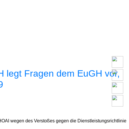
Lawyers
GH legt Fragen dem EuGH vor,
Notar
9
Expertise
Career
HOAI wegen des Verstoßes gegen die Dienstleistungsrichtlinie