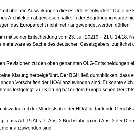
Streit über die Auswirkungen dieses Urteils entwickelt. Die ei
es Architekten abgewiesen hatte. In der Begründung wurde hie
egen das Europarecht nicht mehr angewendet werden dürften.
 mit seiner Entscheidung vom 23. Juli 20219 – 21 U 14/18. Na
ielmehr wäre es Sache des deutschen Gesetzgebers, zunächst
nen Revisionen zu den oben genannten OLG-Entscheidungen ein 
eine Klärung herbeigeführt. Der BGH ließ durchblicken, dass e
enden Vorschriften der HOAI anzuwenden sind. Er konnte sich a
hrens festgelegt. Zur Klärung hat er dem Europäischen Geric
tswidrigkeit der Mindestsätze der HOAI für laufende Gerichts
gt, dass Art. 15 Abs. 1, Abs. 2 Buchstabe g) und Abs. 3 der Dien
ht mehr anzuwenden sind.