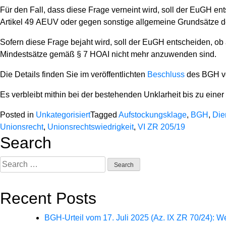
Für den Fall, dass diese Frage verneint wird, soll der EuGH e
Artikel 49 AEUV oder gegen sonstige allgemeine Grundsätze d
Sofern diese Frage bejaht wird, soll der EuGH entscheiden, o
Mindestsätze gemäß § 7 HOAI nicht mehr anzuwenden sind.
Die Details finden Sie im veröffentlichten
Beschluss
des BGH vo
Es verbleibt mithin bei der bestehenden Unklarheit bis zu eine
Posted in
Unkategorisiert
Tagged
Aufstockungsklage
,
BGH
,
Die
Unionsrecht
,
Unionsrechtswiedrigkeit
,
VI ZR 205/19
Search
Search
for:
Recent Posts
BGH-Urteil vom 17. Juli 2025 (Az. IX ZR 70/24): 