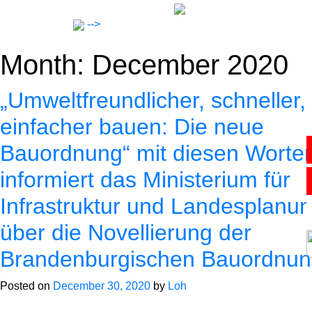
Skip
to
-->
content
Month:
December 2020
„Umweltfreundlicher, schneller,
einfacher bauen: Die neue
Bauordnung“ mit diesen Worte
Lawyers
informiert das Ministerium für
Notar
Infrastruktur und Landesplanu
über die Novellierung der
Expertise
Brandenburgischen Bauordnu
Posted on
December 30, 2020
by
Loh
Career