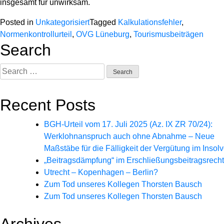
insgesamt für unwirksam.
Posted in
Unkategorisiert
Tagged
Kalkulationsfehler
,
Normenkontrollurteil
,
OVG Lüneburg
,
Tourismusbeiträgen
Search
Search
for:
Recent Posts
BGH-Urteil vom 17. Juli 2025 (Az. IX ZR 70/24):
Werklohnanspruch auch ohne Abnahme – Neue
Maßstäbe für die Fälligkeit der Vergütung im Insolv
„Beitragsdämpfung“ im Erschließungsbeitragsrecht
Utrecht – Kopenhagen – Berlin?
Zum Tod unseres Kollegen Thorsten Bausch
Zum Tod unseres Kollegen Thorsten Bausch