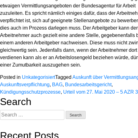
etwaigen Vermittlungsangeboten der Bundesagentur für Arbeit
zuzuleiten. Es spricht nämlich einiges dafür, dass der Arbeitne
verpflichtet ist, sich auf geeignete Stellenangebote zu bewerbe
dies auch im Prozess darlegen muss. Der Arbeitgeber kann de
Arbeitnehmer auch gezielt eine andere Stelle, gegebenenfalls 
einem anderen Arbeitgeber nachweisen. Diese muss nicht zwi
gleichwertig sein. Jedenfalls dann, wenn der Arbeitnehmer dor
verdienen kann als er an Arbeitslosengeld beziehen würde, dür
einer Zumutbarkeit auszugehen sein.
Posted in
Unkategorisiert
Tagged
Auskunft über Vermittlungsan
Auskunftsverpflichtung
,
BAG
,
Bundesarbeitsgericht
,
Kündigungsschutzprozesse
,
Urteil vom 27. Mai 2020 – 5 AZR 
Search
Search
for:
Recent Posts