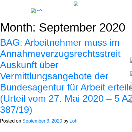
Skip
to
-->
content
Month:
September 2020
BAG: Arbeitnehmer muss im
Annahmeverzugsrechtsstreit
Auskunft über
Lawyers
Vermittlungsangebote der
Notar
Bundesagentur für Arbeit erteil
(Urteil vom 27. Mai 2020 – 5 A
Expertise
387/19)
Posted on
September 3, 2020
by
Loh
Career