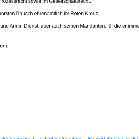
Prozessrecht sowie im Gesellschaftsrecht.
 Thorsten Bausch ehrenamtlich im Roten Kreuz.
und Armin Dienst, aber auch seinen Mandanten, für die er immer
ern.
Werklohnanspruch auch ohne Abnahme – Neue Maßstäbe für die Fä