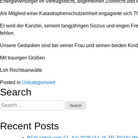
Energieversorger im Vertragsrecht, allgemeinen Zivilrecht und 
Als Mitglied einer Katastrophenschutzeinheit engagierte sich
Er wird der Kanzlei, seinem langjährigen Sozius und engen Fre
fehlen.
Unsere Gedanken sind bei seiner Frau und seinen beiden Kind
Mit traurigen Grüßen
Loh Rechtsanwälte
Posted in
Unkategorisiert
Search
Search
for:
Recent Posts
BGH-Urteil vom 17. Juli 2025 (Az. IX ZR 70/24): 