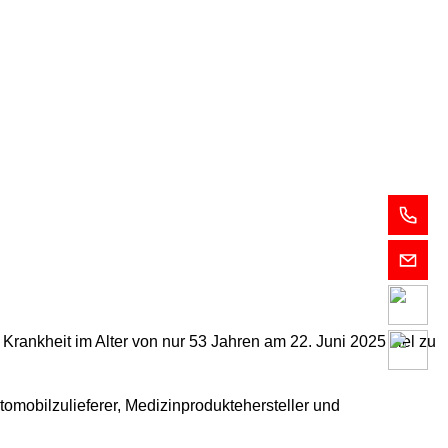
Lawyers
Notar
rankheit im Alter von nur 53 Jahren am 22. Juni 2025 viel zu
Expertise
Career
omobilzulieferer, Medizinproduktehersteller und