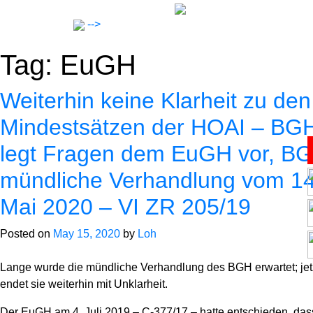
Skip
to
-->
content
Tag:
EuGH
Weiterhin keine Klarheit zu den
Mindestsätzen der HOAI – BG
legt Fragen dem EuGH vor, B
Lawyers
mündliche Verhandlung vom 14
Notar
Mai 2020 – VI ZR 205/19
Posted on
May 15, 2020
by
Loh
Expertise
Lange wurde die mündliche Verhandlung des BGH erwartet; jet
endet sie weiterhin mit Unklarheit.
Career
Der EuGH am 4. Juli 2019 – C-377/17 – hatte entschieden, das