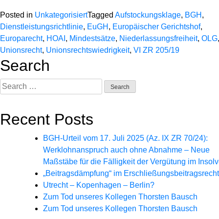
Posted in
Unkategorisiert
Tagged
Aufstockungsklage
,
BGH
,
Dienstleistungsrichtlinie
,
EuGH
,
Europäischer Gerichtshof
,
Europarecht
,
HOAI
,
Mindestsätze
,
Niederlassungsfreiheit
,
OLG
Unionsrecht
,
Unionsrechtswiedrigkeit
,
VI ZR 205/19
Search
Search
for:
Recent Posts
BGH-Urteil vom 17. Juli 2025 (Az. IX ZR 70/24):
Werklohnanspruch auch ohne Abnahme – Neue
Maßstäbe für die Fälligkeit der Vergütung im Insolv
„Beitragsdämpfung“ im Erschließungsbeitragsrecht
Utrecht – Kopenhagen – Berlin?
Zum Tod unseres Kollegen Thorsten Bausch
Zum Tod unseres Kollegen Thorsten Bausch