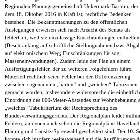
Regionalen Planungsgemeinschaft Uckermark-Barnim, der 
dem 18. Oktober 2016 in Kraft ist, rechtliche Bedenken
bestehen. Die Bekanntmachungen zu den öffentlichen
Auslegungen erweisen sich nach Ansicht des Senats als
fehlerhaft, weil sie unzulässige Einschränkungen enthielten
(Beschränkung auf schriftliche Stellungnahmen bzw. Abga
auf elektronischem Weg; Einschränkungen für sog.
Masseneinwendungen). Zudem leide der Plan an einem
Ausfertigungsfehler, der zu weiteren Folgefehlern führe.
Materiell rechtlich seien Fehler bei der Differenzierung
zwischen sogenannten „harten“ und „weichen“ Tabuzonen
gemacht worden, insbesondere widerspreche die einheitlic
Einordnung des 800-Meter-Abstandes zur Wohnbebauung a
„weiches“ Tabukriterium der Rechtsprechung des
Bundesverwaltungsgerichts. Der Regionalplan leidet mithi
Fehlern, an denen auch schon die Regionalpläne Havelland
Fläming und Lausitz-Spreewald gescheitert sind. Der 10. S
konnte sich insofern weitestgehend auf die Ausführungen d