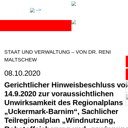
Skip
to
-->
content
STAAT UND VERWALTUNG
–
VON DR. RENI
MALTSCHEW
Anwälte
08.10.2020
Notar
Gerichtlicher Hinweisbeschluss v
14.9.2020 zur voraussichtlichen
Expertise
Unwirksamkeit des Regionalplans
„Uckermark-Barnim“, Sachlicher
Karriere
Teilregionalplan „Windnutzung,