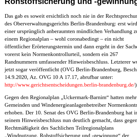
Rohstoffsicherung und -gewinnun
News
Das gab es soweit ersichtlich noch nie in der Rechtsprechu
des Oberverwaltungsgerichts Berlin-Brandenburg: erst wird
einer ursprünglich anberaumten mündlichen Verhandlung z
einem Regionalplan – wohl coronabedingt – ein nicht
öffentlicher Erörterungstermin und dann ergeht in der Sach
vorerst kein Normenkontrollurteil, sondern ein 267
Randnummern umfassender Hinweisbeschluss. Letzterer w
jetzt sogar veröffentlicht (OVG Berlin-Brandenburg, Besch
14.9.2020, Az. OVG 10 A 17.17, abrufbar unter:
http://www.gerichtsentscheidungen.berlin-brandenburg.de/
)
Gegen den Regionalplan „Uckermark-Barnim“ hatten mehr
Gemeinden und Windenergieanlagenbetreiber Normenkontr
erhoben. Der 10. Senat des OVG Berlin-Brandenburg hat i
seinem Hinweisbeschluss nun deutlich gemacht, dass gegen
Rechtmäßigkeit des Sachlichen Teilregionalplans
„Windnutzung, Rohstoffsicherung und -gewinnung“ der