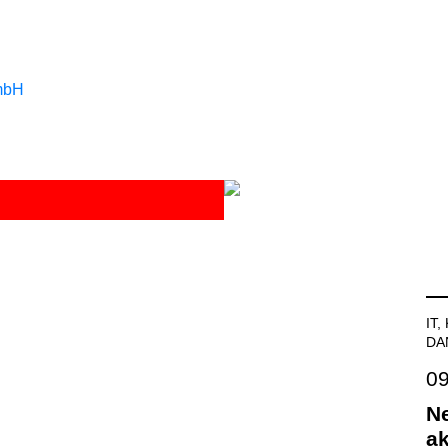
IT
DA
09
Ne
a