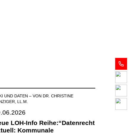
Anwälte
Notar
, KI UND DATEN
–
VON DR. CHRISTINE
Expertise
NZIGER, LL.M.
.06.2026
Karriere
ue LOH-Info Reihe:“Datenrecht
ktuell: Kommunale