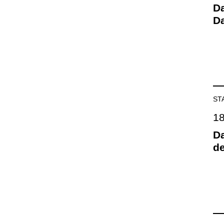
Da
D
ST
18
Da
d