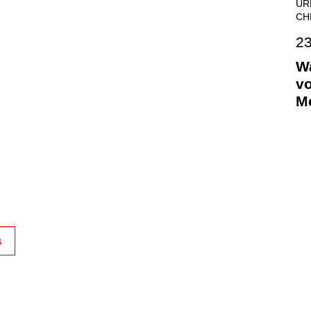
UR
CH
23
Wa
vo
Me
s