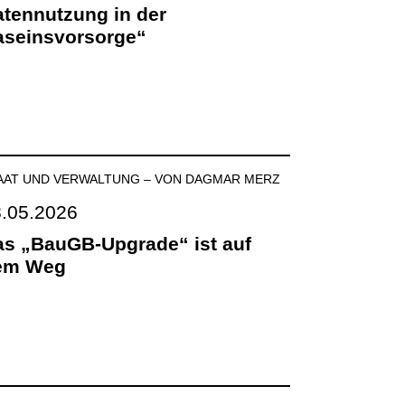
tennutzung in der
News
aseinsvorsorge“
AAT UND VERWALTUNG
–
VON DAGMAR MERZ
.05.2026
s „BauGB-Upgrade“ ist auf
em Weg