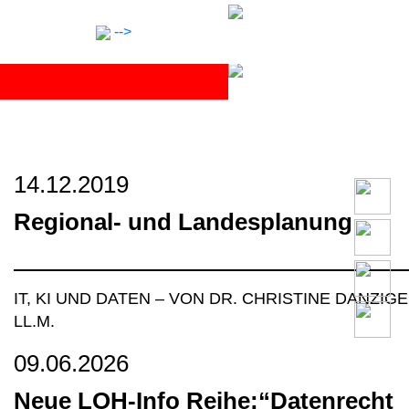
Skip
to
-->
content
14.12.2019
Anwälte
Regional- und Landesplanung
Notar
IT, KI UND DATEN
–
VON DR. CHRISTINE DANZIGE
Expertise
LL.M.
09.06.2026
Karriere
Neue LOH-Info Reihe:“Datenrecht