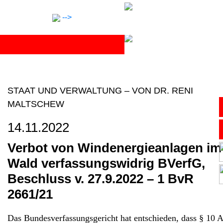
Skip
to
-->
content
STAAT UND VERWALTUNG
–
VON DR. RENI
MALTSCHEW
Anwälte
14.11.2022
Notar
Verbot von Windenergieanlagen im
Wald verfassungswidrig
BVerfG,
Expertise
Beschluss v. 27.9.2022 – 1 BvR
2661/21
Karriere
Das Bundesverfassungsgericht hat entschieden, dass § 10 A